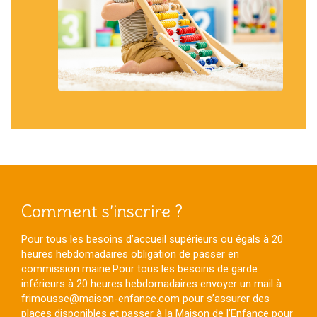
Comment s’inscrire ?
Pour tous les besoins d’accueil supérieurs ou égals à 20
heures hebdomadaires obligation de passer en
commission mairie.Pour tous les besoins de garde
inférieurs à 20 heures hebdomadaires envoyer un mail à
frimousse@maison-enfance.com pour s’assurer des
places disponibles et passer à la
Maison de l’Enfance
pour