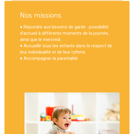
Nos missions
♦ Répondre aux besoins de garde : possibilité
d’accueil à différents moments de la journée,
ainsi que le mercredi.
♦ Accueillir tous les enfants dans le respect de
leur individualité et de leur rythme.
♦
Accompagner la parentalité